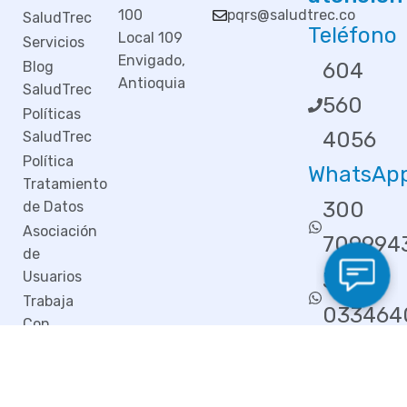
100
pqrs@saludtrec.co
SaludTrec
Teléfono
Local 109
Servicios
Envigado,
Blog
604
Antioquia
SaludTrec
560
Políticas
4056
SaludTrec
Política
WhatsAp
Tratamiento
300
de Datos
Asociación
709994
de
Usuarios
333
Trabaja
033464
Con
Nosotros