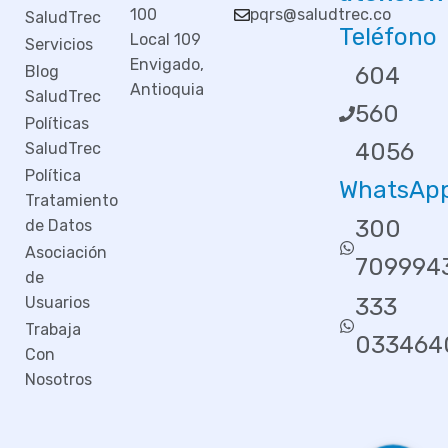
100
pqrs@saludtrec.co
SaludTrec
Teléfono
Local 109
Servicios
Envigado,
Blog
604
Antioquia
SaludTrec
560
Políticas
4056
SaludTrec
Política
WhatsAp
Tratamiento
300
de Datos
Asociación
709994
de
Usuarios
333
Trabaja
033464
Con
Nosotros