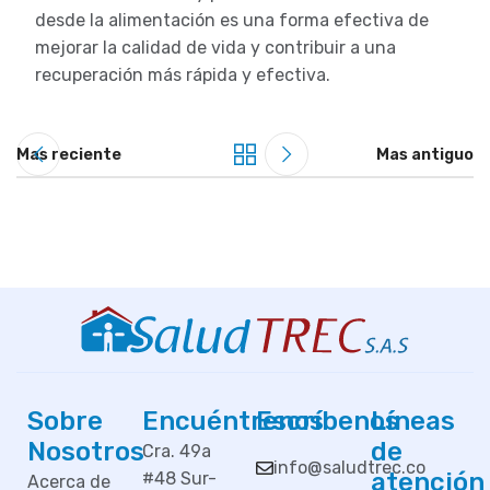
desde la alimentación es una forma efectiva de
mejorar la calidad de vida y contribuir a una
recuperación más rápida y efectiva.
Mas reciente
Mas antiguo
Sobre
Encuéntrenos
Escríbenos
Líneas
Nosotros
de
Cra. 49a
info@saludtrec.co
atención
#48 Sur-
Acerca de